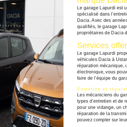
marque Dacia 
Le garage Lapurdi est u
spécialisé dans l'entret
Dacia. Avec des années
qualifiés, le garage Lap
propriétaires de Dacia d
Services offe
Le garage Lapurdi prop
véhicules Dacia à Ustari
réparation mécanique, u
électronique, vous pouve
faire de l'équipe du gar
Entretien et répar
Les mécaniciens du gara
types d'entretien et de 
pour une vidange, un c
réparation de la transm
pouvez compter sur leur 