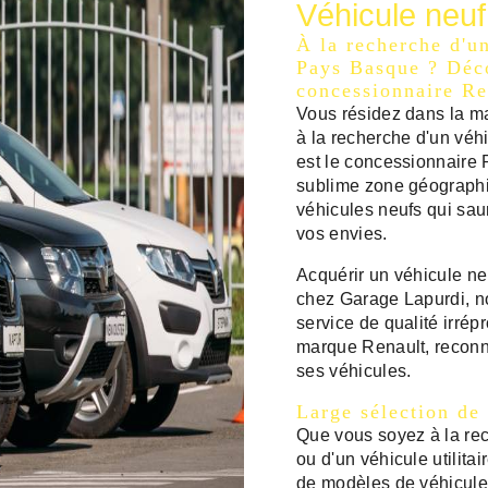
Véhicule neu
À la recherche d'u
Pays Basque ? Déc
concessionnaire Re
Vous résidez dans la m
à la recherche d'un véh
est le concessionnaire R
sublime zone géograph
véhicules neufs qui sau
vos envies.
Acquérir un véhicule ne
chez Garage Lapurdi, no
service de qualité irré
marque Renault, reconnue
ses véhicules.
Large sélection de
Que vous soyez à la rec
ou d'un véhicule utilit
de modèles de véhicule